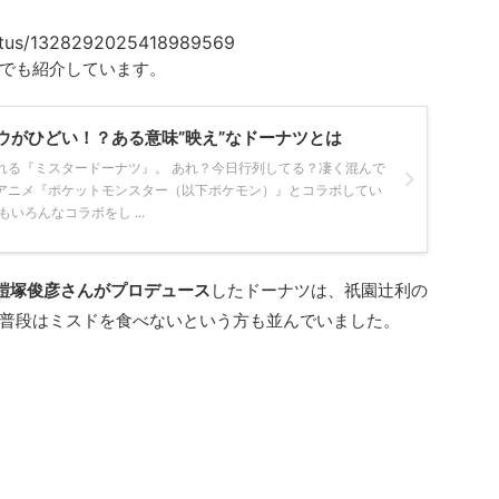
status/1328292025418989569
でも紹介しています。
ウがひどい！？ある意味”映え”なドーナツとは
れる『ミスタードーナツ』。 あれ？今日行列してる？凄く混んで
アニメ『ポケットモンスター（以下ポケモン）』とコラボしてい
いろんなコラボをし ...
鎧塚俊彦さんがプロデュース
したドーナツは、祇園辻利の
普段はミスドを食べないという方も並んでいました。