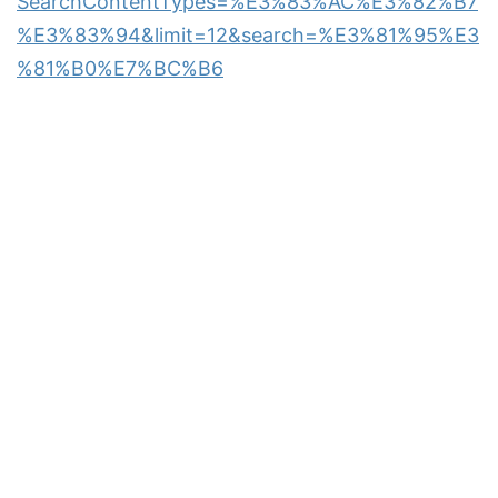
SearchContentTypes=%E3%83%AC%E3%82%B7
%E3%83%94&limit=12&search=%E3%81%95%E3
%81%B0%E7%BC%B6