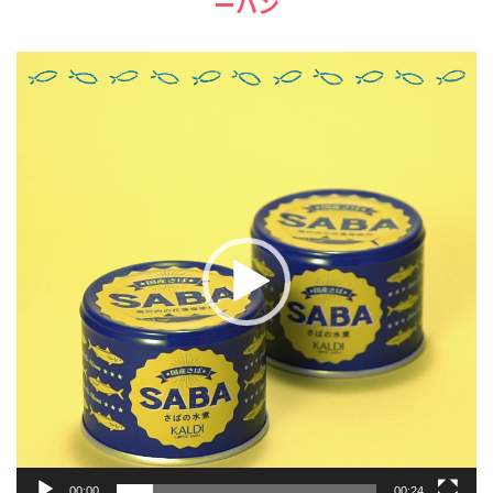
ーハン
動
画
プ
レ
ー
ヤ
ー
00:00
00:24