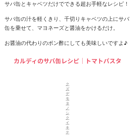
サバ缶とキャベツだけでできる超お手軽なレシピ！
サバ缶の汁を軽くきり、千切りキャベツの上にサバ
缶を乗せて、マヨネーズと醤油をかけるだけ。
お醤油の代わりのポン酢にしても美味しいですよ♪
カルディのサバ缶レシピ｜トマトパスタ
ク
ズ
デ
モ
タ
ノ
シ
ク
イ
キ
テ