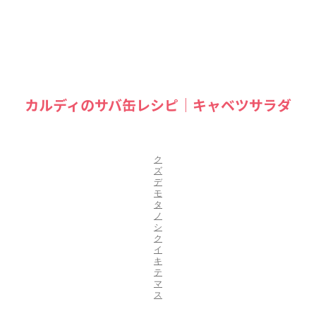
カルディのサバ缶レシピ｜キャベツサラダ
ク
ズ
デ
モ
タ
ノ
シ
ク
イ
キ
テ
マ
ス