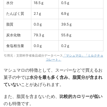
水分
18.5ｇ
0.5ｇ
たんぱく質
2.1ｇ
6.9ｇ
脂質
0.0ｇ
39.5ｇ
炭水化物
79.3ｇ
55.8ｇ
食塩相当量
0.0ｇ
0.2ｇ
引用元：文部科学省食品成分データベース
「マシュマロ」
「ミルクチョ
コレート」
マシュマロの特徴として、スーパーなどで買えるお
菓子の中では
水分を最も多く含み、脂質分が含まれ
ていない
ことがあげられます。
また、脂質を含まないため、
比較的カロリーが低い
のも特徴です。