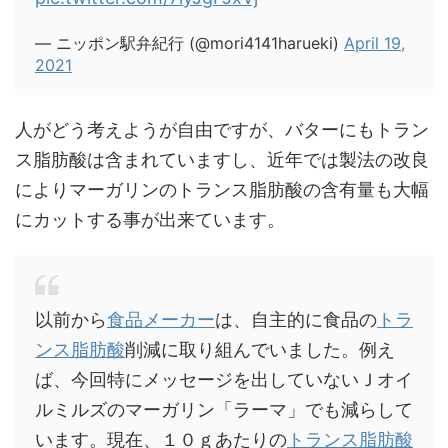
— ニッポン駅弁紀行 (@mori4141harueki)
April 19,
2021
人がどう考えようが自由ですが、バターにもトラン
ス脂肪酸は含まれていますし、近年では製法の改良
によりマーガリンのトランス脂肪酸の含有量も
大幅
にカット
する事が出来ています。
以前から
食品メーカー
は、自主的に食品の
トラ
ンス脂肪酸
削減に取り組んでいました。例え
ば、今回特にメッセージを出していないＪオイ
ルミルズのマーガリン「ラーマ」でも減らして
います。現在、１０ｇあたりの
トランス脂肪酸