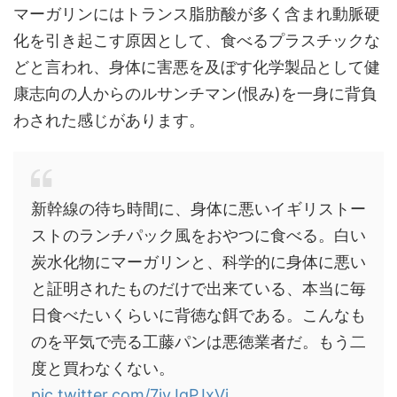
マーガリンにはトランス脂肪酸が多く含まれ動脈硬
化を引き起こす原因として、
食べるプラスチック
な
どと言われ、身体に害悪を及ぼす化学製品として健
康志向の人からのルサンチマン(恨み)を一身に背負
わされた感じがあります。
新幹線の待ち時間に、身体に悪いイギリストー
ストのランチパック風をおやつに食べる。白い
炭水化物にマーガリンと、科学的に身体に悪い
と証明されたものだけで出来ている、本当に毎
日食べたいくらいに背徳な餌である。こんなも
のを平気で売る工藤パンは悪徳業者だ。もう二
度と買わなくない。
pic.twitter.com/7iyJgPJxVj