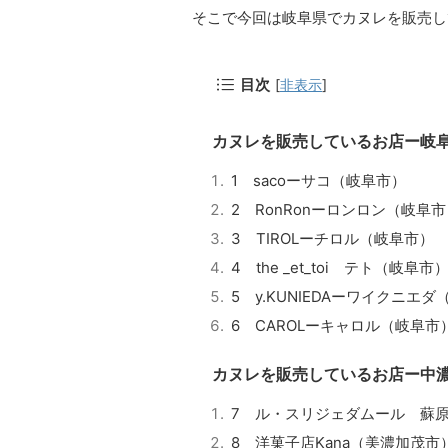
そこで今回は岐阜県でカヌレを販売し
目次
[
非表示
]
カヌレを販売しているお店ー岐
1 sacoーサコ（岐阜市）
2 RonRonーロンロン（岐阜
3 TIROLーチロル（岐阜市）
4 the _et_toi テト（岐阜市
5 y.KUNIEDAーワイクニエ
6 CAROLーキャロル（岐阜市
カヌレを販売しているお店ー中
7 ル・スリジェダムール 蘇
8 洋菓子店Kana（美濃加茂市