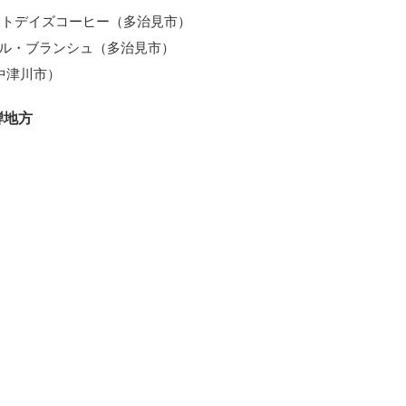
Eーグットデイズコーヒー（多治見市）
ラ・メール・ブランシュ（多治見市）
中津川市）
騨地方