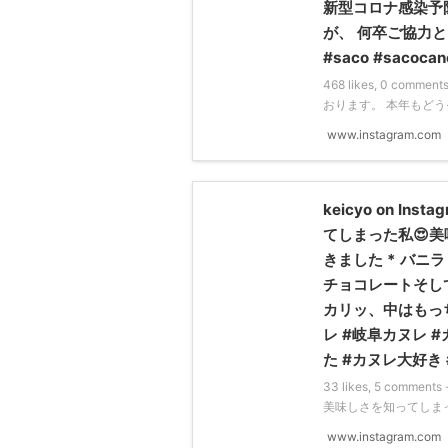
新型コロナ感染予
が、 何卒ご協力
#saco #sacoca
468 likes, 0 commen
おります。 本年もどう
www.instagram.com
keicyo on In
てしまった私😍
きました * バ
チョコレートそし
カリッ、中はもっち
レ #岐阜カヌレ #カ
た #カヌレ大好き
33 likes, 5 comment
美味しさを知ってしまっ
www.instagram.com