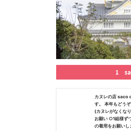
1 s
カヌレの店 saco o
す。 本年もどうぞよ
(カヌレがなくな
お願い ○1組様ず
の着用をお願いし