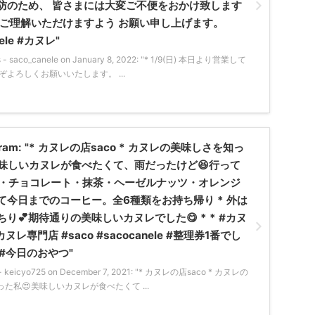
防のため、 皆さまには大変ご不便をおかけ致します
とご理解いただけますよう お願い申し上げます。
nele #カヌレ"
ts - saco_canele on January 8, 2022: "* 1/9(日) 本日より営業して
ぞよろしくお願いいたします。 ...
stagram: "* カヌレの店saco * カヌレの美味しさを知っ
美味しいカヌレが食べたくて、雨だったけど😆行って
ニラ・チョコレート・抹茶・ヘーゼルナッツ・オレンジ
て今日までのコーヒー。全6種類をお持ち帰り * 外は
り💕期待通りの美味しいカヌレでした😋 * * #カヌ
ヌレ専門店 #saco #sacocanele #整理券1番でし
 #今日のおやつ"
s - keicyo725 on December 7, 2021: "* カヌレの店saco * カヌレの
た私😍美味しいカヌレが食べたくて ...