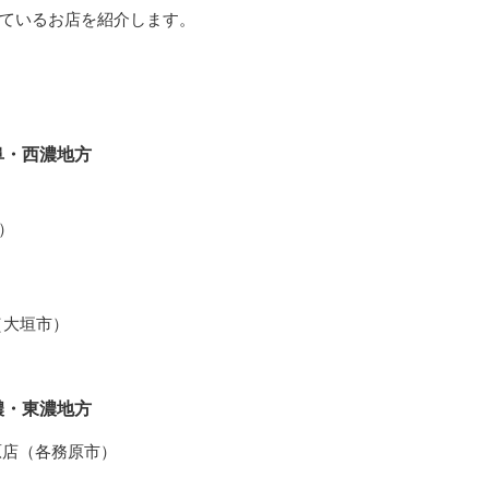
ているお店を紹介します。
阜・西濃地方
市）
）
ダ（大垣市）
）
濃・東濃地方
原店（各務原市）
）