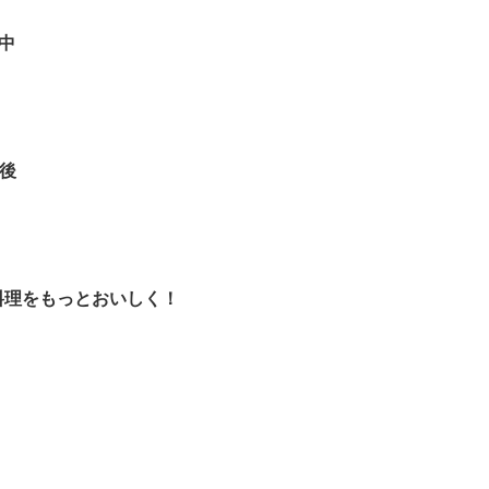
中
後
料理をもっとおいしく！